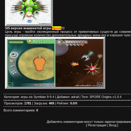
SIS версия знаменитой игры
Spore
!!!
Цель игры - пройти эволюционный процесс от примитивных существ до соврем
присуще огромное количество дополнительных аркадных мини-игр и хорошее чувс
Категория
:
игры sis Symbian 9-9.4
|
Добавил
:
adrail
|
Теги
:
SPORE Origins v1.0.4
Просмотров
:
1781
|
Загрузок
:
469
|
Рейтинг
:
0.0
/
0
Всего комментариев
:
0
Добавлять комментарии могут только зарегистрированн
[
Регистрация
|
Вход
]