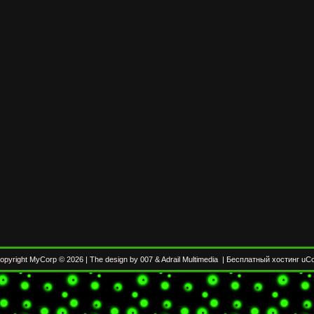
opyright MyCorp © 2026
|
The design by 007
&
Adrail Multimedia
|
Бесплатный хостинг
uC