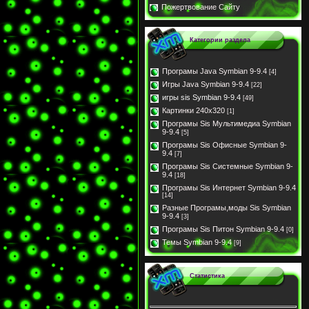
Пожертвование Сайту
Категории раздела
Програмы Java Symbian 9-9.4
[4]
Игры Java Symbian 9-9.4
[22]
игры sis Symbian 9-9.4
[49]
Картинки 240x320
[1]
Програмы Sis Мультимедиа Symbian
9-9.4
[5]
Програмы Sis Офисные Symbian 9-
9.4
[7]
Програмы Sis Системные Symbian 9-
9.4
[18]
Програмы Sis Интернет Symbian 9-9.4
[14]
Разные Програмы,моды Sis Symbian
9-9.4
[3]
Програмы Sis Питон Symbian 9-9.4
[0]
Темы Symbian 9-9.4
[9]
Статистика