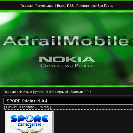
Главная
|
Регистрация
|
Вход
|
RSS
| Приветствую Вас
Гость
Главная
»
Файлы
»
Symbian 9-9.4
»
игры sis Symbian 9-9.4
SPORE Origins v1.0.4
[
Скачать с сервера
(2.74 Mb) ]