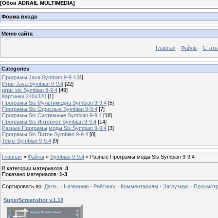
[
Обои ADRAIL MULTIMEDIA
]
Форма входа
Меню сайта
Главная
Файлы
Стать
Categories
Програмы Java Symbian 9-9.4
[4]
Игры Java Symbian 9-9.4
[22]
игры sis Symbian 9-9.4
[49]
Картинки 240x320
[1]
Програмы Sis Мультимедиа Symbian 9-9.4
[5]
Програмы Sis Офисные Symbian 9-9.4
[7]
Програмы Sis Системные Symbian 9-9.4
[18]
Програмы Sis Интернет Symbian 9-9.4
[14]
Разные Програмы,моды Sis Symbian 9-9.4
[3]
Програмы Sis Питон Symbian 9-9.4
[0]
Темы Symbian 9-9.4
[9]
Главная
»
Файлы
»
Symbian 9-9.4
» Разные Програмы,моды Sis Symbian 9-9.4
В категории материалов
:
3
Показано материалов
:
1-3
Сортировать по
:
Дате
·
Названию
·
Рейтингу
·
Комментариям
·
Загрузкам
·
Просмот
SuperScreenshot v.1.10