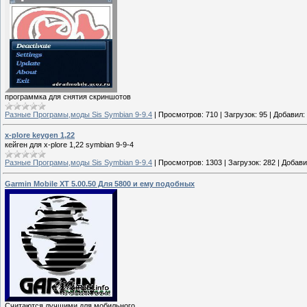
программка для снятия скриншотов
Разные Програмы,моды Sis Symbian 9-9.4
|
Просмотров:
710
|
Загрузок:
95
|
Добавил:
x-plore keygen 1,22
кейген для x-plore 1,22 symbian 9-9-4
Разные Програмы,моды Sis Symbian 9-9.4
|
Просмотров:
1303
|
Загрузок:
282
|
Добави
Garmin Mobile XT 5.00.50 Для 5800 и ему подобных
Считаются лучшими для мобильного