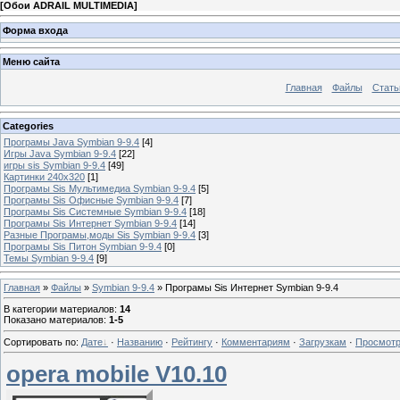
[
Обои ADRAIL MULTIMEDIA
]
Форма входа
Меню сайта
Главная
Файлы
Стать
Categories
Програмы Java Symbian 9-9.4
[4]
Игры Java Symbian 9-9.4
[22]
игры sis Symbian 9-9.4
[49]
Картинки 240x320
[1]
Програмы Sis Мультимедиа Symbian 9-9.4
[5]
Програмы Sis Офисные Symbian 9-9.4
[7]
Програмы Sis Системные Symbian 9-9.4
[18]
Програмы Sis Интернет Symbian 9-9.4
[14]
Разные Програмы,моды Sis Symbian 9-9.4
[3]
Програмы Sis Питон Symbian 9-9.4
[0]
Темы Symbian 9-9.4
[9]
Главная
»
Файлы
»
Symbian 9-9.4
» Програмы Sis Интернет Symbian 9-9.4
В категории материалов
:
14
Показано материалов
:
1-5
Сортировать по
:
Дате
·
Названию
·
Рейтингу
·
Комментариям
·
Загрузкам
·
Просмот
opera mobile V10.10