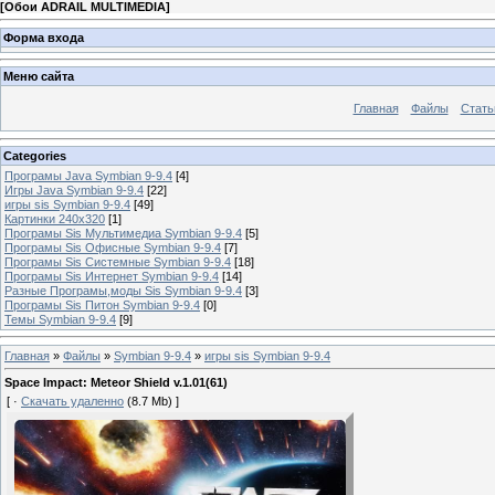
[
Обои ADRAIL MULTIMEDIA
]
Форма входа
Меню сайта
Главная
Файлы
Стать
Categories
Програмы Java Symbian 9-9.4
[4]
Игры Java Symbian 9-9.4
[22]
игры sis Symbian 9-9.4
[49]
Картинки 240x320
[1]
Програмы Sis Мультимедиа Symbian 9-9.4
[5]
Програмы Sis Офисные Symbian 9-9.4
[7]
Програмы Sis Системные Symbian 9-9.4
[18]
Програмы Sis Интернет Symbian 9-9.4
[14]
Разные Програмы,моды Sis Symbian 9-9.4
[3]
Програмы Sis Питон Symbian 9-9.4
[0]
Темы Symbian 9-9.4
[9]
Главная
»
Файлы
»
Symbian 9-9.4
»
игры sis Symbian 9-9.4
Space Impact: Meteor Shield v.1.01(61)
[ ·
Скачать удаленно
(8.7 Mb) ]