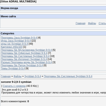
[
Обои ADRAIL MULTIMEDIA
]
Форма входа
Меню сайта
Главная
Файлы
Стать
Categories
Програмы Java Symbian 9-9.4
[4]
Игры Java Symbian 9-9.4
[22]
игры sis Symbian 9-9.4
[49]
Картинки 240x320
[1]
Програмы Sis Мультимедиа Symbian 9-9.4
[5]
Програмы Sis Офисные Symbian 9-9.4
[7]
Програмы Sis Системные Symbian 9-9.4
[18]
Програмы Sis Интернет Symbian 9-9.4
[14]
Разные Програмы,моды Sis Symbian 9-9.4
[3]
Програмы Sis Питон Symbian 9-9.4
[0]
Темы Symbian 9-9.4
[9]
Главная
»
Файлы
»
Symbian 9-9.4
»
Програмы Sis Системные Symbian 9-9.4
sorcerer 9-2,9-3 symbian
[
Скачать с сервера
(40.9 Kb) ]
Это для осей 9.2 и 9.3
Программa для читерства в играх, может легко изменить любое значение в игре, наприме
Всего комментариев
:
0