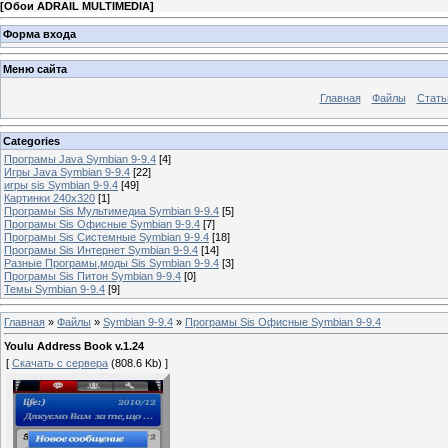
[
Обои ADRAIL MULTIMEDIA
]
Форма входа
Меню сайта
Главная
Файлы
Стать
Categories
Програмы Java Symbian 9-9.4
[4]
Игры Java Symbian 9-9.4
[22]
игры sis Symbian 9-9.4
[49]
Картинки 240x320
[1]
Програмы Sis Мультимедиа Symbian 9-9.4
[5]
Програмы Sis Офисные Symbian 9-9.4
[7]
Програмы Sis Системные Symbian 9-9.4
[18]
Програмы Sis Интернет Symbian 9-9.4
[14]
Разные Програмы,моды Sis Symbian 9-9.4
[3]
Програмы Sis Питон Symbian 9-9.4
[0]
Темы Symbian 9-9.4
[9]
Главная
»
Файлы
»
Symbian 9-9.4
»
Програмы Sis Офисные Symbian 9-9.4
Youlu Address Book v.1.24
[
Скачать с сервера
(808.6 Kb) ]