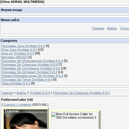
[
Обои ADRAIL MULTIMEDIA
]
Форма входа
Меню сайта
Главная
Файлы
Стать
Categories
Програмы Java Symbian 9-9.4
[4]
Игры Java Symbian 9-9.4
[22]
игры sis Symbian 9-9.4
[49]
Картинки 240x320
[1]
Програмы Sis Мультимедиа Symbian 9-9.4
[5]
Програмы Sis Офисные Symbian 9-9.4
[7]
Програмы Sis Системные Symbian 9-9.4
[18]
Програмы Sis Интернет Symbian 9-9.4
[14]
Разные Програмы,моды Sis Symbian 9-9.4
[3]
Програмы Sis Питон Symbian 9-9.4
[0]
Темы Symbian 9-9.4
[9]
Главная
»
Файлы
»
Symbian 9-9.4
»
Програмы Sis Офисные Symbian 9-9.4
FullScreenCaller 3.00
[
Скачать с сервера
(430.5 Kb) ]