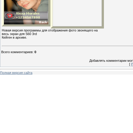
Новая версия программы для отображения фото звонящего на
весь экран для S60 3rd
Кейген в архиве.
Всего комментариев
:
0
Добавлять комментарии могу
[
Р
Полная версия сайта