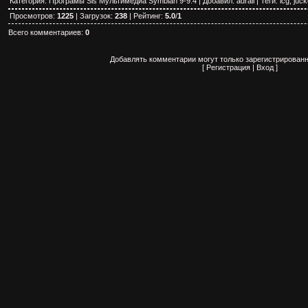
Категория
:
Програмы Sis Мультимедиа Symbian 9-9.4
|
Добавил
:
adrail
|
Теги
:
lcg
,
juc
Просмотров
:
1225
|
Загрузок
:
238
|
Рейтинг
:
5.0
/
1
Всего комментариев
:
0
Добавлять комментарии могут только зарегистрированн
[
Регистрация
|
Вход
]