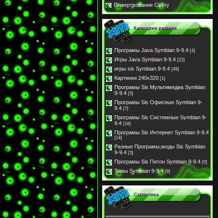
Пожертвование Сайту
Категории раздела
Програмы Java Symbian 9-9.4
[4]
Игры Java Symbian 9-9.4
[22]
игры sis Symbian 9-9.4
[49]
Картинки 240x320
[1]
Програмы Sis Мультимедиа Symbian
9-9.4
[5]
Програмы Sis Офисные Symbian 9-
9.4
[7]
Програмы Sis Системные Symbian 9-
9.4
[18]
Програмы Sis Интернет Symbian 9-9.4
[14]
Разные Програмы,моды Sis Symbian
9-9.4
[3]
Програмы Sis Питон Symbian 9-9.4
[0]
Темы Symbian 9-9.4
[9]
Статистика