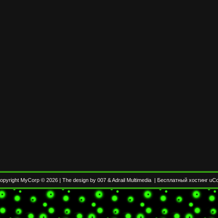
opyright MyCorp © 2026
|
The design by 007
&
Adrail Multimedia
|
Бесплатный хостинг
uC