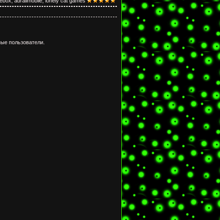
kebox
,
adrailmobile
,
lonely cat games
ые пользователи.