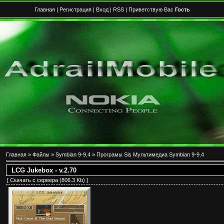
Главная
|
Регистрация
|
Вход
|
RSS
| Приветствую Вас
Гость
Главная
»
Файлы
»
Symbian 9-9.4
»
Програмы Sis Мультимедиа Symbian 9-9.4
LCG Jukebox - v.2.70
[
Скачать с сервера
(806.3 Kb) ]