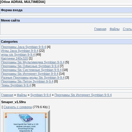
[
Обои ADRAIL MULTIMEDIA
]
Форма входа
Меню сайта
Главная
Файлы
Стать
Categories
Програмы Java Symbian 9-9.4
[4]
Игры Java Symbian 9-9.4
[22]
игры sis Symbian 9-9.4
[49]
Картинки 240x320
[1]
Програмы Sis Мультимедиа Symbian 9-9.4
[5]
Програмы Sis Офисные Symbian 9-9.4
[7]
Програмы Sis Системные Symbian 9-9.4
[18]
Програмы Sis Интернет Symbian 9-9.4
[14]
Разные Програмы,моды Sis Symbian 9-9.4
[3]
Програмы Sis Питон Symbian 9-9.4
[0]
Темы Symbian 9-9.4
[9]
Главная
»
Файлы
»
Symbian 9-9.4
»
Програмы Sis Интернет Symbian 9-9.4
Smaper_v1.59ru
[
Скачать с сервера
(779.6 Kb) ]