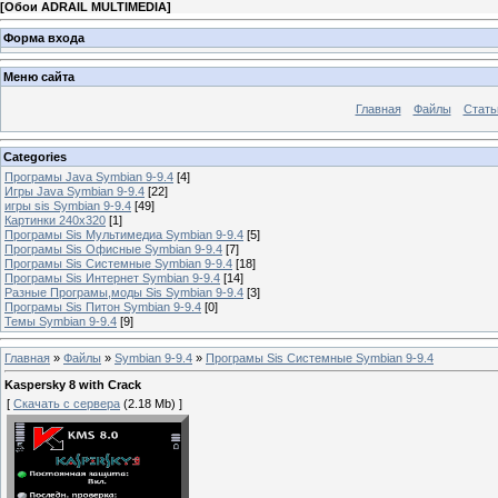
[
Обои ADRAIL MULTIMEDIA
]
Форма входа
Меню сайта
Главная
Файлы
Стать
Categories
Програмы Java Symbian 9-9.4
[4]
Игры Java Symbian 9-9.4
[22]
игры sis Symbian 9-9.4
[49]
Картинки 240x320
[1]
Програмы Sis Мультимедиа Symbian 9-9.4
[5]
Програмы Sis Офисные Symbian 9-9.4
[7]
Програмы Sis Системные Symbian 9-9.4
[18]
Програмы Sis Интернет Symbian 9-9.4
[14]
Разные Програмы,моды Sis Symbian 9-9.4
[3]
Програмы Sis Питон Symbian 9-9.4
[0]
Темы Symbian 9-9.4
[9]
Главная
»
Файлы
»
Symbian 9-9.4
»
Програмы Sis Системные Symbian 9-9.4
Kaspersky 8 with Crack
[
Скачать с сервера
(2.18 Mb) ]