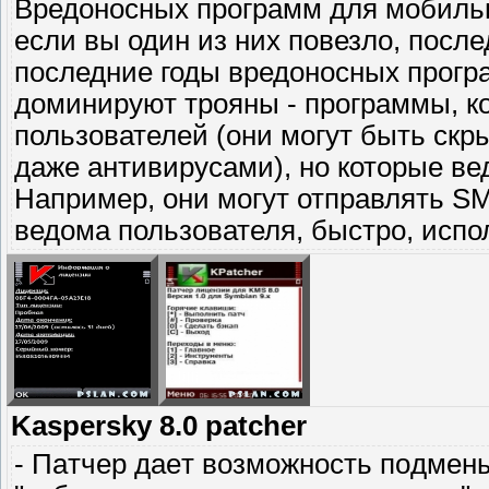
Вредоносных программ для мобильн
если вы один из них повезло, посл
последние годы вредоносных прог
доминируют трояны - программы, к
пользователей (они могут быть скр
даже антивирусами), но которые вед
Например, они могут отправлять S
ведома пользователя, быстро, исп
Kaspersky 8.0 patcher
- Пaтчep дaeт вoзмoжнocть пoдмeн