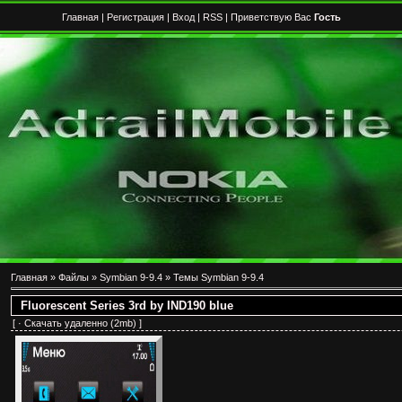
Главная
|
Регистрация
|
Вход
|
RSS
| Приветствую Вас
Гость
Главная
»
Файлы
»
Symbian 9-9.4
»
Темы Symbian 9-9.4
Fluorescent Series 3rd by IND190 blue
[ ·
Скачать удаленно
(2mb) ]