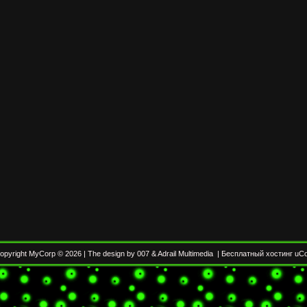
opyright MyCorp © 2026
|
The design by 007
&
Adrail Multimedia
|
Бесплатный хостинг
uC