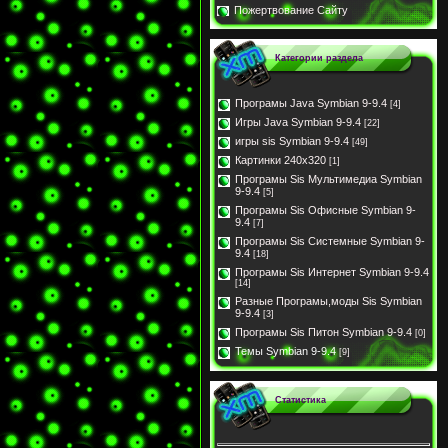
Пожертвование Сайту
Категории раздела
Програмы Java Symbian 9-9.4
[4]
Игры Java Symbian 9-9.4
[22]
игры sis Symbian 9-9.4
[49]
Картинки 240x320
[1]
Програмы Sis Мультимедиа Symbian
9-9.4
[5]
Програмы Sis Офисные Symbian 9-
9.4
[7]
Програмы Sis Системные Symbian 9-
9.4
[18]
Програмы Sis Интернет Symbian 9-9.4
[14]
Разные Програмы,моды Sis Symbian
9-9.4
[3]
Програмы Sis Питон Symbian 9-9.4
[0]
Темы Symbian 9-9.4
[9]
Статистика