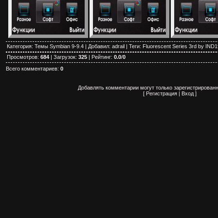
Категория
:
Темы Symbian 9-9.4
|
Добавил
:
adrail
|
Теги
:
Fluorescent Series 3rd by IND1
Просмотров
:
684
|
Загрузок
:
325
|
Рейтинг
:
0.0
/
0
Всего комментариев
:
0
Добавлять комментарии могут только зарегистрированн
[
Регистрация
|
Вход
]