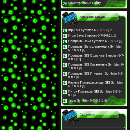
Пожертвование Сайту
Категории раздела
игры sis Symbian 6-7-8-8.1
[32]
Игры Java Symbian 6-7-8-8.1
[15]
Програмы Java Symbian 6-7-8-8.1
[2]
Програмы Sis мультимедиа Symbian
6-7-8-8.1
[6]
Програмы SIS Офисные Symbian 6-7-
8-8.1
[10]
Програмы SIS Системные Symbian 6-
7-8-8.1
[8]
Програмы SIS Итнернет Symbian 6-7-
8-8.1
[8]
Разные Програмы,моды SIS Symbian
6-7-8-8.1
[8]
Питон Програмы SIS Symbian 6-7-8-
8.1
[4]
темы Symbian 6-7-8-8.1
[1]
Статистика