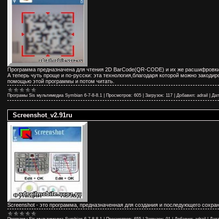
Программа предназначена для чтения 2D BarCode(QR-CODE) и их же расшифровки
А теперь чуть проще и по-русски: эта технология,благодаря которой можно закодир
помощью этой программы и потом читать.
Програмы Sis мультимедиа Symbian 6-7-8-8.1
|
Просмотров:
605
|
Загрузок:
117
|
Добавил:
adrail
|
Дат
Screenshot_v2.91ru
Screenshot - это программа, предназначенная для создания и последующего сохра
Програмы Sis мультимедиа Symbian 6-7-8-8.1
|
Просмотров:
655
|
Загрузок:
91
|
Добавил:
adrail
|
Дата