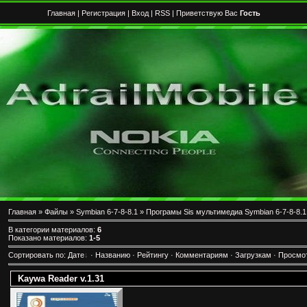
Главная
|
Регистрация
|
Вход
|
RSS
| Приветствую Вас
Гость
Главная
»
Файлы
»
Symbian 6-7-8-8.1
» Програмы Sis мультимедиа Symbian 6-7-8-8.1
В категории материалов
:
6
Показано материалов
:
1-5
Сортировать по
:
Дате
·
Названию
·
Рейтингу
·
Комментариям
·
Загрузкам
·
Просмо
Kaywa Reader v.1.31