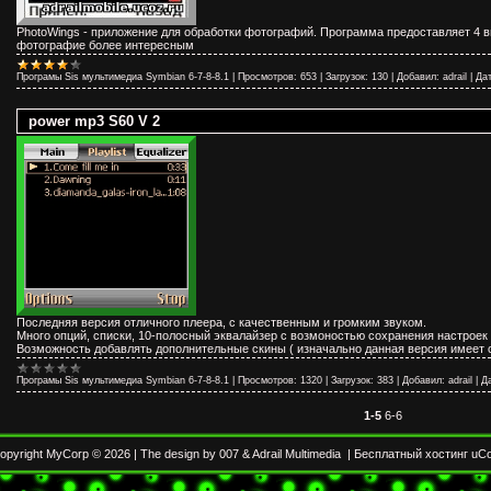
PhotoWings - приложение для обработки фотографий. Программа предоставляет 4 
фотографие более интересным
Програмы Sis мультимедиа Symbian 6-7-8-8.1
|
Просмотров:
653
|
Загрузок:
130
|
Добавил:
adrail
|
Дат
power mp3 S60 V 2
Последняя версия отличного плеера, с качественным и громким звуком.
Много опций, списки, 10-полосный эквалайзер с возмоностью сохранения настроек 
Возможность добавлять дополнительные скины ( изначально данная версия имеет с
Програмы Sis мультимедиа Symbian 6-7-8-8.1
|
Просмотров:
1320
|
Загрузок:
383
|
Добавил:
adrail
|
Д
1-5
6-6
opyright MyCorp © 2026
|
The design by 007
&
Adrail Multimedia
|
Бесплатный хостинг
uC