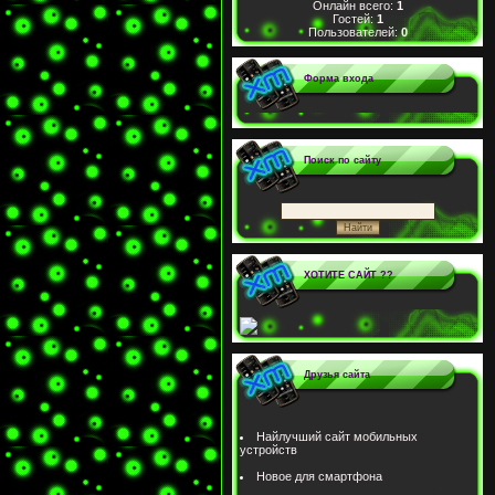
Онлайн всего:
1
Гостей:
1
Пользователей:
0
Форма входа
Поиск по сайту
ХОТИТЕ САЙТ ??
Друзья сайта
Найлучший сайт мобильных
устройств
Новое для смартфона