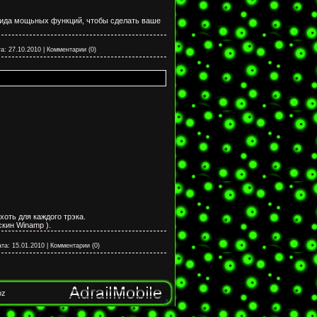
вида мощьных функций, чтобы сделать ваше
а:
27.10.2010
|
Комментарии (0)
хоть для каждого трэка.
кин Winamp ).
ата:
15.01.2010
|
Комментарии (0)
oz