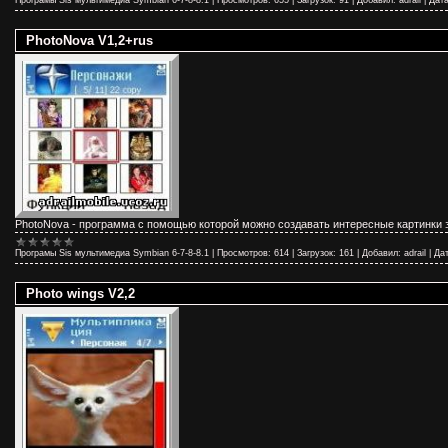
PhotoNova V1,2+rus
PhotoNova - программа с помощью которой можно создавать интересные картинки 
Програмы Sis мультимедиа Symbian 6-7-8-8.1
|
Просмотров:
614
|
Загрузок:
161
|
Добавил:
adrail
|
Дат
Photo wings V2,2