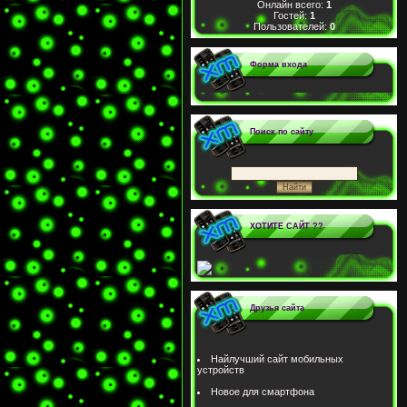
Онлайн всего:
1
Гостей:
1
Пользователей:
0
Форма входа
Поиск по сайту
ХОТИТЕ САЙТ ??
Друзья сайта
Найлучший сайт мобильных
устройств
Новое для смартфона