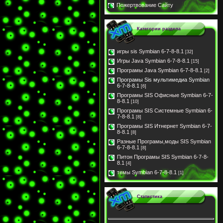
Пожертвование Сайту
Категории раздела
игры sis Symbian 6-7-8-8.1
[32]
Игры Java Symbian 6-7-8-8.1
[15]
Програмы Java Symbian 6-7-8-8.1
[2]
Програмы Sis мультимедиа Symbian
6-7-8-8.1
[6]
Програмы SIS Офисные Symbian 6-7-
8-8.1
[10]
Програмы SIS Системные Symbian 6-
7-8-8.1
[8]
Програмы SIS Итнернет Symbian 6-7-
8-8.1
[8]
Разные Програмы,моды SIS Symbian
6-7-8-8.1
[8]
Питон Програмы SIS Symbian 6-7-8-
8.1
[4]
темы Symbian 6-7-8-8.1
[1]
Статистика