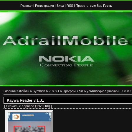
Главная
|
Регистрация
|
Вход
|
RSS
| Приветствую Вас
Гость
Главная
»
Файлы
»
Symbian 6-7-8-8.1
»
Програмы Sis мультимедиа Symbian 6-7-8-8.1
Kaywa Reader v.1.31
[
Скачать с сервера
(132.2 Kb) ]