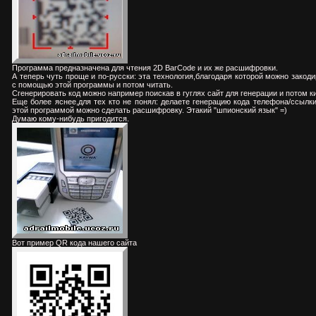
Программа предназначена для чтения 2D BarCode и их же расшифровки.
А теперь чуть проще и по-русски: эта технология,благодаря которой можно закод
с помощью этой программы и потом читать.
Сгенерировать код можно например поискав в гуглях сайт для генерации
и потом к
Еще более яснее,для тех кто не понял: делаете генерацию кода телефона/ссылк
этой программой можно сделать расшифровку. Этакий "шпионский язык" =)
Думаю кому-нибудь пригодится.
Вот пример QR кода нашего сайта