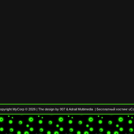
opyright MyCorp © 2026
|
The design by 007
&
Adrail Multimedia
|
Бесплатный хостинг
uC