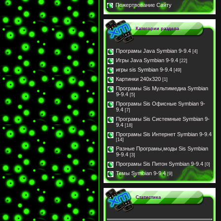
Пожертвование Сайту
Категории раздела
Програмы Java Symbian 9-9.4
[4]
Игры Java Symbian 9-9.4
[22]
игры sis Symbian 9-9.4
[49]
Картинки 240x320
[1]
Програмы Sis Мультимедиа Symbian
9-9.4
[5]
Програмы Sis Офисные Symbian 9-
9.4
[7]
Програмы Sis Системные Symbian 9-
9.4
[18]
Програмы Sis Интернет Symbian 9-9.4
[14]
Разные Програмы,моды Sis Symbian
9-9.4
[3]
Програмы Sis Питон Symbian 9-9.4
[0]
Темы Symbian 9-9.4
[9]
Статистика