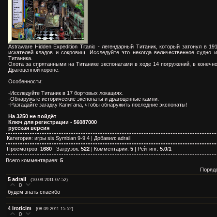
Astraware Hidden Expedition Titanic - легендарный Титаник, который затонул в 1
искателей кладов и сокровищ. Исследуйте это некогда величественное судно 
Титаника.
Охота за спрятанными на Титанике экспонатами в ходе 14 погружений, в конечн
Драгоценной короне.
Особенности:
-Исследуйте Титаник в 17 бортовых локациях.
-Обнаружьте исторические экспонаты и драгоценные камни.
-Разгадайте загадку Капитана, чтобы обнаружить последние экспонаты!
На 3250 не пойдёт
Ключ для регистрации - 56087000
русская версия
Категория
:
игры sis Symbian 9-9.4
|
Добавил
:
adrail
Просмотров
:
1680
|
Загрузок
:
522
|
Комментарии
:
5
|
Рейтинг
:
5.0
/
1
Всего комментариев
:
5
Поряд
5
adrail
(10.09.2011 07:52)
0
будем знать спасибо
4
Iroticim
(08.09.2011 15:52)
0