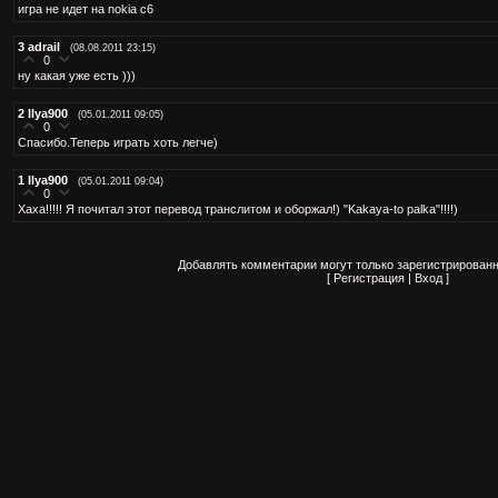
игра не идет на nokia c6
3
adrail
(08.08.2011 23:15)
0
ну какая уже есть )))
2
Ilya900
(05.01.2011 09:05)
0
Спасибо.Теперь играть хоть легче)
1
Ilya900
(05.01.2011 09:04)
0
Хаха!!!!! Я почитал этот перевод транслитом и оборжал!) "Kakaya-to palka"!!!!)
Добавлять комментарии могут только зарегистрированн
[
Регистрация
|
Вход
]