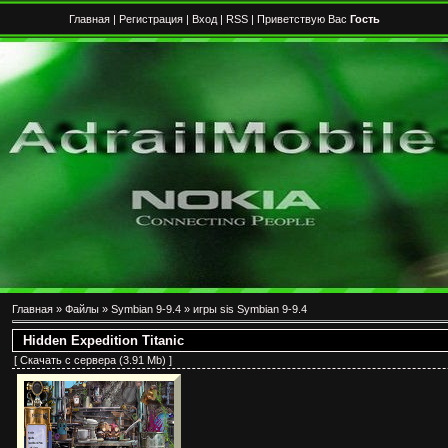
Главная
|
Регистрация
|
Вход
|
RSS
| Приветствую Вас
Гость
Главная
»
Файлы
»
Symbian 9-9.4
»
игры sis Symbian 9-9.4
Hidden Expedition Titanic
[
Скачать с сервера
(3.91 Mb) ]