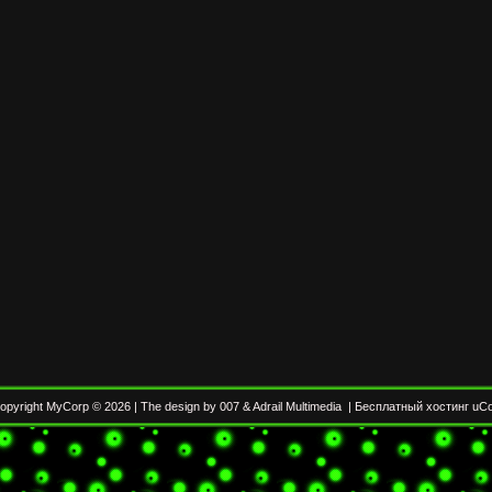
opyright MyCorp © 2026
|
The design by 007
&
Adrail Multimedia
|
Бесплатный хостинг
uC