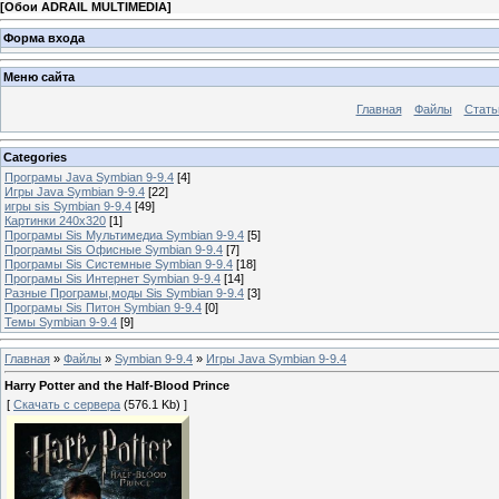
[
Обои ADRAIL MULTIMEDIA
]
Форма входа
Меню сайта
Главная
Файлы
Стать
Categories
Програмы Java Symbian 9-9.4
[4]
Игры Java Symbian 9-9.4
[22]
игры sis Symbian 9-9.4
[49]
Картинки 240x320
[1]
Програмы Sis Мультимедиа Symbian 9-9.4
[5]
Програмы Sis Офисные Symbian 9-9.4
[7]
Програмы Sis Системные Symbian 9-9.4
[18]
Програмы Sis Интернет Symbian 9-9.4
[14]
Разные Програмы,моды Sis Symbian 9-9.4
[3]
Програмы Sis Питон Symbian 9-9.4
[0]
Темы Symbian 9-9.4
[9]
Главная
»
Файлы
»
Symbian 9-9.4
»
Игры Java Symbian 9-9.4
Harry Potter and the Half-Blood Prince
[
Скачать с сервера
(576.1 Kb) ]