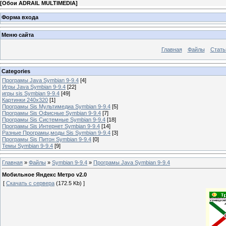
[
Обои ADRAIL MULTIMEDIA
]
Форма входа
Меню сайта
Главная
Файлы
Стать
Categories
Програмы Java Symbian 9-9.4
[4]
Игры Java Symbian 9-9.4
[22]
игры sis Symbian 9-9.4
[49]
Картинки 240x320
[1]
Програмы Sis Мультимедиа Symbian 9-9.4
[5]
Програмы Sis Офисные Symbian 9-9.4
[7]
Програмы Sis Системные Symbian 9-9.4
[18]
Програмы Sis Интернет Symbian 9-9.4
[14]
Разные Програмы,моды Sis Symbian 9-9.4
[3]
Програмы Sis Питон Symbian 9-9.4
[0]
Темы Symbian 9-9.4
[9]
Главная
»
Файлы
»
Symbian 9-9.4
»
Програмы Java Symbian 9-9.4
Мобильное Яндекс Метро v2.0
[
Скачать с сервера
(172.5 Kb) ]