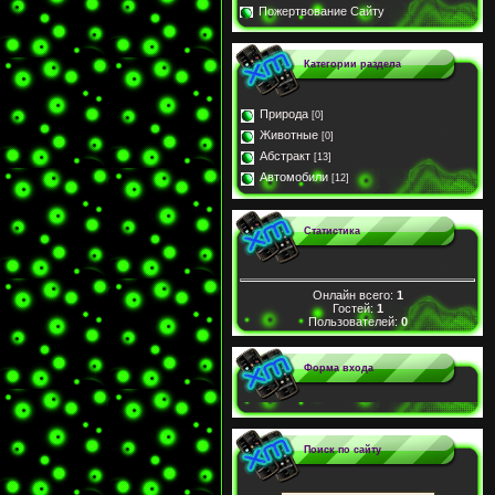
Пожертвование Сайту
Категории раздела
Природа
[0]
Животные
[0]
Абстракт
[13]
Автомобили
[12]
Статистика
Онлайн всего:
1
Гостей:
1
Пользователей:
0
Форма входа
Поиск по сайту