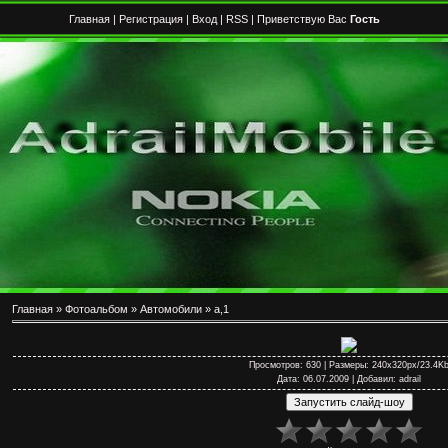
Главная
|
Регистрация
|
Вход
|
RSS
| Приветствую Вас
Гость
Главная
»
Фотоальбом
»
Автомобили
» a,1
Просмотров
: 630 |
Размеры
: 240x320px/23.4K
Дата
: 06.07.2009 |
Добавил
:
adrail