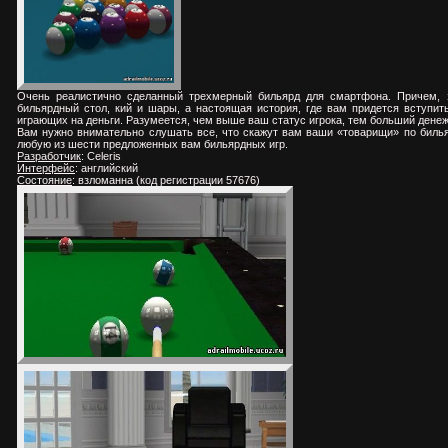
Очень реалистично сделанный трехмерный бильярд для смартфона. Причем, эт
бильярдный стол, кий и шары, а настоящая история, где вам придется вступит
играющих на деньги. Разумеется, чем выше ваш статус игрока, тем больший дене
Вам нужно внимательно слушать все, что скажут вам ваши «товарищи» по бильяр
любую из шести предложенных вам бильярдных игр.
Разработчик
: Celeris
Интерфейс
: английский
Состояние
: взломанна (код регистрации 57676)