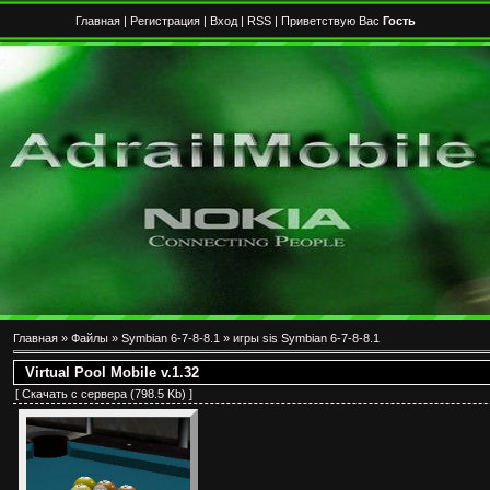
Главная
|
Регистрация
|
Вход
|
RSS
| Приветствую Вас
Гость
Главная
»
Файлы
»
Symbian 6-7-8-8.1
»
игры sis Symbian 6-7-8-8.1
Virtual Pool Mobile v.1.32
[
Скачать с сервера
(798.5 Kb) ]