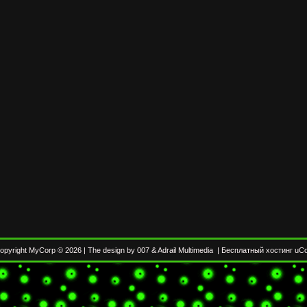
opyright MyCorp © 2026
|
The design by 007
&
Adrail Multimedia
|
Бесплатный хостинг
uC