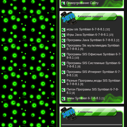
Пожертвование Сайту
Категории раздела
игры sis Symbian 6-7-8-8.1
[32]
Игры Java Symbian 6-7-8-8.1
[15]
Програмы Java Symbian 6-7-8-8.1
[2]
Програмы Sis мультимедиа Symbian
6-7-8-8.1
[6]
Програмы SIS Офисные Symbian 6-7-
8-8.1
[10]
Програмы SIS Системные Symbian 6-
7-8-8.1
[8]
Програмы SIS Итнернет Symbian 6-7-
8-8.1
[8]
Разные Програмы,моды SIS Symbian
6-7-8-8.1
[8]
Питон Програмы SIS Symbian 6-7-8-
8.1
[4]
темы Symbian 6-7-8-8.1
[1]
Статистика