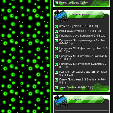
Пожертвование Сайту
Категории раздела
игры sis Symbian 6-7-8-8.1
[32]
Игры Java Symbian 6-7-8-8.1
[15]
Програмы Java Symbian 6-7-8-8.1
[2]
Програмы Sis мультимедиа Symbian
6-7-8-8.1
[6]
Програмы SIS Офисные Symbian 6-7-
8-8.1
[10]
Програмы SIS Системные Symbian 6-
7-8-8.1
[8]
Програмы SIS Итнернет Symbian 6-7-
8-8.1
[8]
Разные Програмы,моды SIS Symbian
6-7-8-8.1
[8]
Питон Програмы SIS Symbian 6-7-8-
8.1
[4]
темы Symbian 6-7-8-8.1
[1]
Статистика