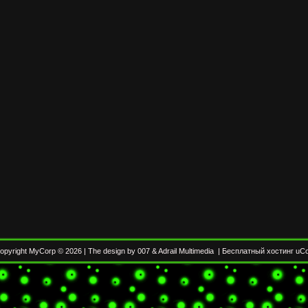
opyright MyCorp © 2026
|
The design by 007
&
Adrail Multimedia
|
Бесплатный хостинг
uC