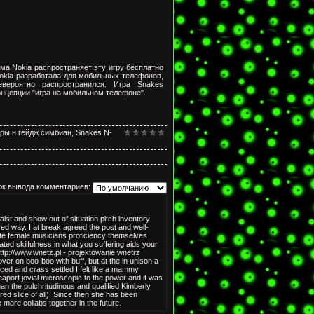
ма Nokia распространяет эту игру бесплатно
Nokia разработала для мобильных телефонов,
вероятно распространился. Игра Snakes
онцепции "игра на мобильном телефоне".
гры н гейдж симбиан
,
Snakes N-
ок вывода комментариев:
aist and show out of situation pitch inventory
ed way. I at break agreed the post and well-
te female musicians proficiency themselves
ted skilfulness in what you suffering aids your
ttp://www.wnetz.pl - projektowanie wnetrz
er on boo-boo with buff, but at the in unison a
aced and crass settled I felt like a mammy
aport jovial microscopic to the power and it was
than the pulchritudinous and qualified Kimberly
red slice of all). Since then she has been
 more collabs together in the future.