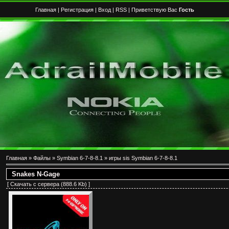
Главная
|
Регистрация
|
Вход
|
RSS
| Приветствую Вас
Гость
Главная
»
Файлы
»
Symbian 6-7-8-8.1
»
игры sis Symbian 6-7-8-8.1
Snakes N-Gage
[
Скачать с сервера
(888.6 Kb) ]