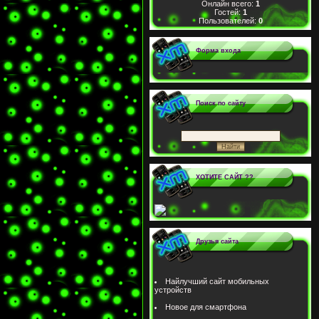
Онлайн всего:
1
Гостей:
1
Пользователей:
0
Форма входа
Поиск по сайту
ХОТИТЕ САЙТ ??
Друзья сайта
Найлучший сайт мобильных
устройств
Новое для смартфона