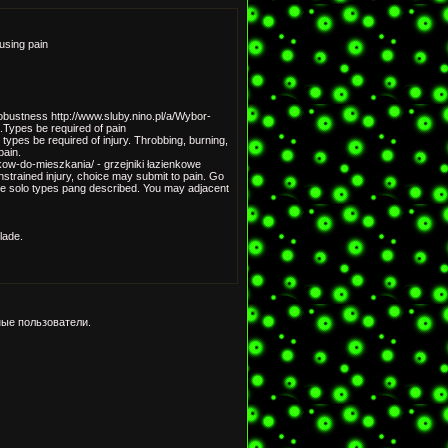
using pain
obustness http://www.sluby.nino.pl/a/Wybor-
.Types be required of pain
te types be required of injury. Throbbing, burning,
pain.
ikow-do-mieszkania/ - grzejniki łazienkowe
strained injury, choice may submit to pain. Go
 are solo types pang described. You may adjacent
lade.
ые пользователи.