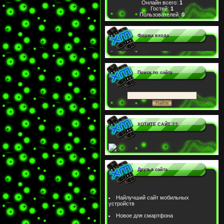
Онлайн всего:
1
Гостей:
1
Пользователей:
0
Форма входа
Поиск по сайту
ХОТИТЕ САЙТ ??
Друзья сайта
Найлучший сайт мобильных
устройств
Новое для смартфона