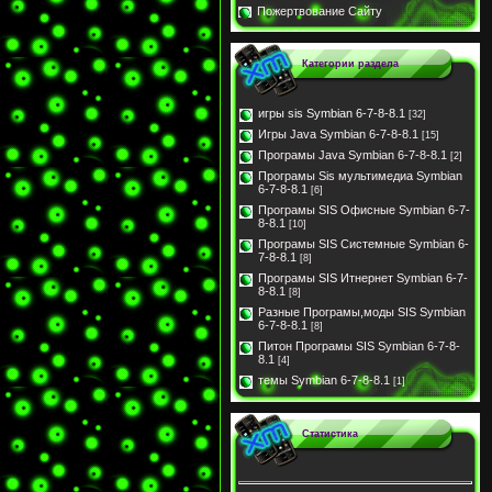
Пожертвование Сайту
Категории раздела
игры sis Symbian 6-7-8-8.1
[32]
Игры Java Symbian 6-7-8-8.1
[15]
Програмы Java Symbian 6-7-8-8.1
[2]
Програмы Sis мультимедиа Symbian
6-7-8-8.1
[6]
Програмы SIS Офисные Symbian 6-7-
8-8.1
[10]
Програмы SIS Системные Symbian 6-
7-8-8.1
[8]
Програмы SIS Итнернет Symbian 6-7-
8-8.1
[8]
Разные Програмы,моды SIS Symbian
6-7-8-8.1
[8]
Питон Програмы SIS Symbian 6-7-8-
8.1
[4]
темы Symbian 6-7-8-8.1
[1]
Статистика