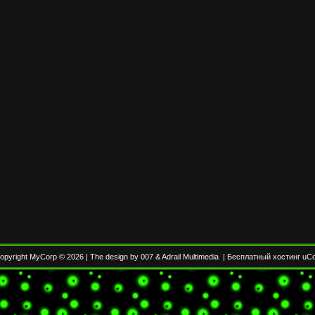
opyright MyCorp © 2026
|
The design by 007
&
Adrail Multimedia
|
Бесплатный хостинг
uC