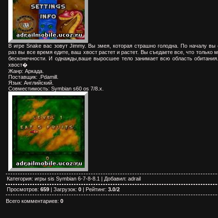
В игре Snake вас зовут Jimmy. Вы змея, которая страшно голодна. По началу вы
раз вы все время едите, ваш хвост растет и растет. Вы съедаете все, что только м
бесконечности. И однажды,ваше выросшее тело занимает всю область обитания
хвост�
Жанр: Аркада.
Поставщик: .Pdamill.
Язык: Английский.
Совместимость: Symbian s60 os 7/8.x.
Категория
:
игры sis Symbian 6-7-8-8.1
|
Добавил
:
adrail
Просмотров
:
659
|
Загрузок
:
0
|
Рейтинг
:
3.0
/
2
Всего комментариев
:
0