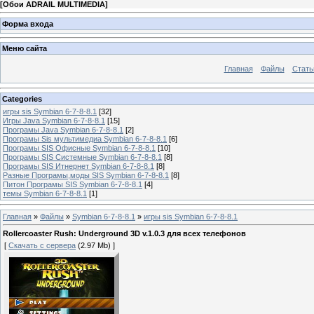
[
Обои ADRAIL MULTIMEDIA
]
Форма входа
Меню сайта
Главная
Файлы
Стать
Categories
игры sis Symbian 6-7-8-8.1
[32]
Игры Java Symbian 6-7-8-8.1
[15]
Програмы Java Symbian 6-7-8-8.1
[2]
Програмы Sis мультимедиа Symbian 6-7-8-8.1
[6]
Програмы SIS Офисные Symbian 6-7-8-8.1
[10]
Програмы SIS Системные Symbian 6-7-8-8.1
[8]
Програмы SIS Итнернет Symbian 6-7-8-8.1
[8]
Разные Програмы,моды SIS Symbian 6-7-8-8.1
[8]
Питон Програмы SIS Symbian 6-7-8-8.1
[4]
темы Symbian 6-7-8-8.1
[1]
Главная
»
Файлы
»
Symbian 6-7-8-8.1
»
игры sis Symbian 6-7-8-8.1
Rollercoaster Rush: Underground 3D v.1.0.3 для всех телефонов
[
Скачать с сервера
(2.97 Mb) ]