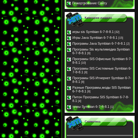
Пожертвование Сайту
Категории раздела
игры sis Symbian 6-7-8-8.1
[32]
Игры Java Symbian 6-7-8-8.1
[15]
Програмы Java Symbian 6-7-8-8.1
[2]
Програмы Sis мультимедиа Symbian
6-7-8-8.1
[6]
Програмы SIS Офисные Symbian 6-7-
8-8.1
[10]
Програмы SIS Системные Symbian 6-
7-8-8.1
[8]
Програмы SIS Итнернет Symbian 6-7-
8-8.1
[8]
Разные Програмы,моды SIS Symbian
6-7-8-8.1
[8]
Питон Програмы SIS Symbian 6-7-8-
8.1
[4]
темы Symbian 6-7-8-8.1
[1]
Статистика