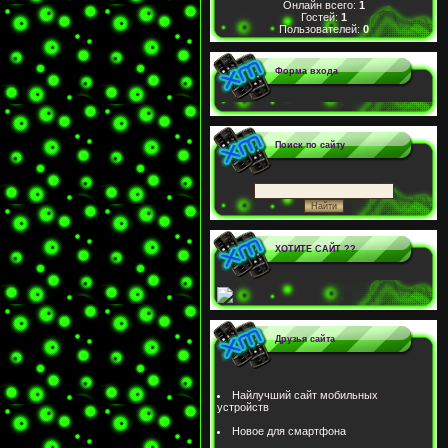
Онлайн всего:
1
Гостей:
1
Пользователей:
0
Форма входа
Поиск по сайту
ХОТИТЕ САЙТ ??
Друзья сайта
Найлучший сайт мобильных
устройств
Новое для смартфона