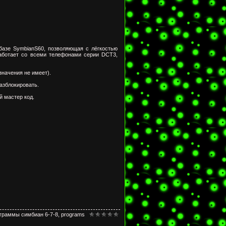
 базе SymbianS60, позволяющая с лёгкостью
аботает со всеми телефонами серии DCT3,
значения не имеет).
азблокировать.
й мастер код.
граммы симбиан 6-7-8
,
programs