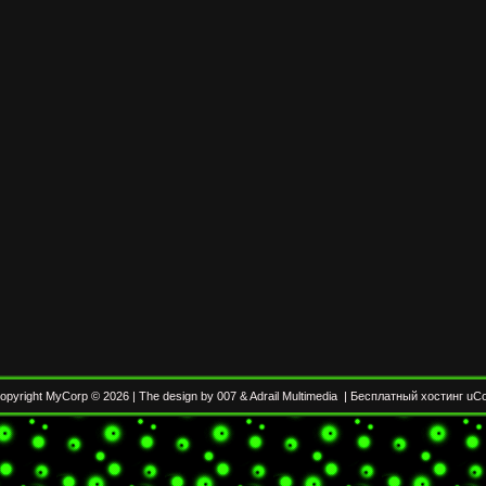
opyright MyCorp © 2026
|
The design by 007
&
Adrail Multimedia
|
Бесплатный хостинг
uC