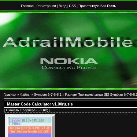
Главная
|
Регистрация
|
Вход
|
RSS
| Приветствую Вас
Гость
Главная
»
Файлы
»
Symbian 6-7-8-8.1
»
Разные Програмы,моды SIS Symbian 6-7-8-8.
Master Code Calculator v1.00ru.sis
[
Скачать с сервера
(5.2 Kb) ]