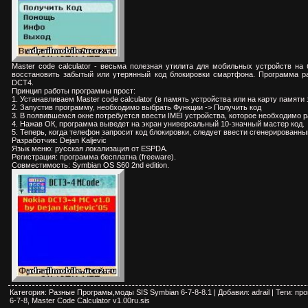
Master code calculator - весьма полезная утилита для мобильных устройств на
восстановить забытый или утерянный код блокировки смартфона. Программа р
DCT4.
Принцип работы программы прост:
1. Устанавливаем Master code calculator (в память устройства или на карту памяти 
2. Запустив программу, необходимо выбрать Функции -> Получить код
3. В появившемся окне потребуется ввести IMEI устройства, которое необходимо р
4. Нажав ОК, программа выведет на экран универсальный 10-значный мастер код.
5. Теперь, когда телефон запросит код блокировки, следует ввести сгенерированны
Разработчик: Dejan Kaljevic
Язык меню: русская локализация от ESPDA.
Регистрация: программа бесплатна (freeware).
Совместимость: Symbian OS S60 2nd edition.
Категория
:
Разные Програмы,моды SIS Symbian 6-7-8-8.1
|
Добавил
:
adrail
|
Теги
:
про
6-7-8
,
Master Code Calculator v1.00ru.sis