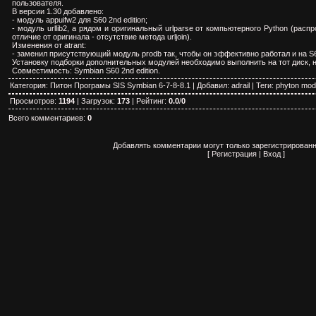
пользователя.
В версии 1.30 добавлено:
- модуль appuifw2 для S60 2nd edition;
- модуль urllib2, а рядом и оригинальный urlparse от компьютерного Python (ра
отличие от оригинала - отсутствие метода urljoin).
Изменения от atrant:
- заменил присутствующий модуль prodb так, чтобы он эффективно работал и на S60
Установку подборки дополнительных модулей необходимо выполнить на тот диск, н
Совместимость: Symbian S60 2nd edition.
Категория
:
Питон Програмы SIS Symbian 6-7-8-8.1
|
Добавил
:
adrail
|
Теги
:
phyton mod
Просмотров
:
1194
|
Загрузок
:
173
|
Рейтинг
:
0.0
/
0
Всего комментариев
:
0
Добавлять комментарии могут только зарегистрированн
[
Регистрация
|
Вход
]