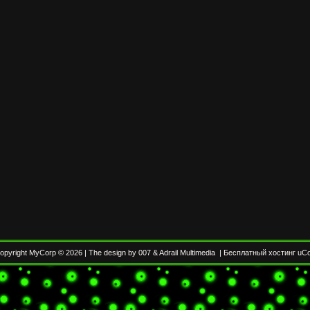
opyright MyCorp © 2026
|
The design by 007
&
Adrail Multimedia
|
Бесплатный хостинг
uC