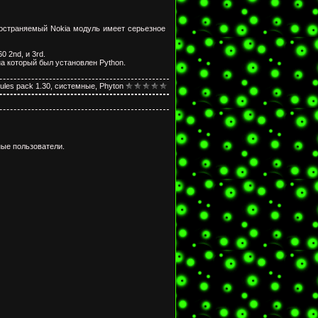
спространяемый Nokia модуль имеет серьезное
 2nd, и 3rd.
а который был установлен Python.
ules pack 1.30
,
системные
,
Phyton
ые пользователи.