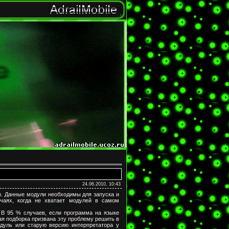
24.06.2010, 10:43
n. Данные модули необходимы для запуска и
чаях, когда не хватает модулей в самом
. В 95 % случаев, если программа на языке
ная подборка призвана эту проблему решить в
дуль или старую версию интерпретатора у