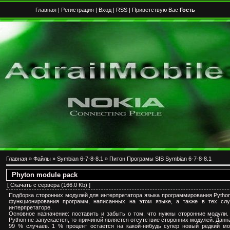
Главная
|
Регистрация
|
Вход
|
RSS
| Приветствую Вас
Гость
Главная
»
Файлы
»
Symbian 6-7-8-8.1
»
Питон Програмы SIS Symbian 6-7-8-8.1
Phyton module pack
[
Скачать с сервера
(166.0 Kb) ]
Подборка сторонних модулей для интерпретатора языка программирования Pytho
функционирования программ, написанных на этом языке, а также в тех слу
интерпретаторе.
Основное назначение: поставить и забыть о том, что нужны сторонние модули
Python не запускается, то причиной является отсутствие сторонних модулей. Дан
99 % случаев. 1 % процент остается на какой-нибудь супер новый редкий мо