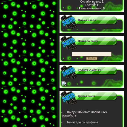
Онлайн всего:
1
Гостей:
1
Пользователей:
0
Форма входа
Поиск по сайту
ХОТИТЕ САЙТ ??
Друзья сайта
Найлучший сайт мобильных
устройств
Новое для смартфона