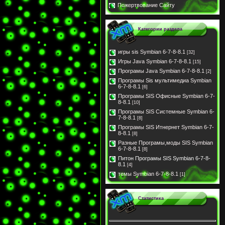
Пожертвование Сайту
Категории раздела
игры sis Symbian 6-7-8-8.1
[32]
Игры Java Symbian 6-7-8-8.1
[15]
Програмы Java Symbian 6-7-8-8.1
[2]
Програмы Sis мультимедиа Symbian
6-7-8-8.1
[6]
Програмы SIS Офисные Symbian 6-7-
8-8.1
[10]
Програмы SIS Системные Symbian 6-
7-8-8.1
[8]
Програмы SIS Итнернет Symbian 6-7-
8-8.1
[8]
Разные Програмы,моды SIS Symbian
6-7-8-8.1
[8]
Питон Програмы SIS Symbian 6-7-8-
8.1
[4]
темы Symbian 6-7-8-8.1
[1]
Статистика