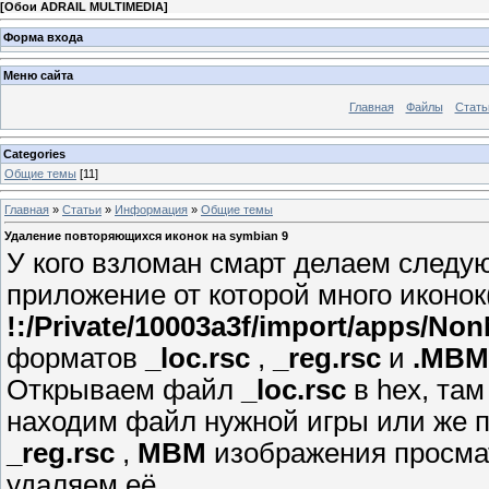
[
Обои ADRAIL MULTIMEDIA
]
Форма входа
Меню сайта
Главная
Файлы
Стать
Categories
Общие темы
[11]
Главная
»
Статьи
»
Информация
»
Общие темы
Удаление повторяющихся иконок на symbian 9
У кого взломан смарт делаем следую
приложение от которой много иконок(
!:/Private/10003a3f/import/apps/No
форматов
_loc.rsc
,
_reg.rsc
и
.MBM
Открываем файл
_loc.rsc
в hex, там
находим файл нужной игры или же п
_reg.rsc
,
MBM
изображения просмат
удаляем её.