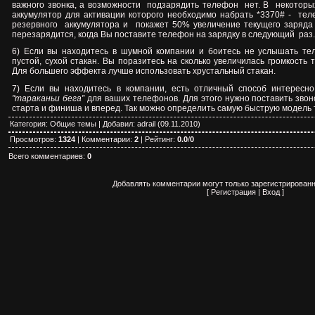
важного звонка, а возможности
подзарядить телефон
нет. В
некоторы
аккумулятор для активации которого необходимо набрать *3370# -
тел
резервного
аккумулятора и
покажет 50% увеличение текущего заряда
перезарядится, когда Вы поставите телефон на
зарядку в следующий
раз.
6) Если вы находитесь в шумной компании и боитесь не услышать те
пустой, сухой стакан. Вы поразитесь на сколько увеличилась громкость
Для большего эффекта лучше использовать хрустальный стакан.
7) Если вы находитесь в компании, есть отличный способ интересно
"тараканьи бега”
для ваших телефонов. Для этого нужно поставить звон
старта и финиша и вперед. Так можно определить самую быструю модель
Категория
:
Общие темы
|
Добавил
:
adrail
(09.11.2010)
Просмотров
:
1324
|
Комментарии
:
2
|
Рейтинг
:
0.0
/
0
Всего комментариев
:
0
Добавлять комментарии могут только зарегистрированн
[
Регистрация
|
Вход
]