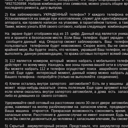
*#92702689#. Набрав комбинацию этих символов, можно узнать общее вре
последнего ремонта, дату выпуска.
2) Как заблокировать УКРАДЕННЫЙ телефон? У каждого телефона ест
Устанавливается на заводе при изготовлении, служит для идентификации 
аппарата, как правило написан на упаковке, в гарантийном талоне, а т
Также, можно узнать IEMI своего сотового, набрав следующую
комбинацию:
На
экране будет отображен код из 15
цифр. Данный код является уник
его и храните в безопасном месте. Если Ваш
телефон
будет украден -
сообщите данный
код. Оператор сможет заблокировать
Ваш
телефон
пользоваться
телефоном будет невозможно. Скорее всего, Вы не смож
крайней мере, Вы будете
знать, что человек,
укравший Ваш телефон, не 
выполнять
данную рекомендацию,
то кража сотовых потеряет всякий смы
3) 112 является номером, который
можно набрать с мобильного теле
действует
по всему миру. Находясь
вне зоны приема вашей сети в случа
Вы можете набрать 112 и телефон осуществит поиск
аварийного номе
сетей. Еще один
интересный момент, данный номер можно набрать 
Вашего телефона - попробуйте (только не выполняйте
соединение).
4) Ключи остались внутри запертого
автомобиля? Есть ли у машины
д
может
когда-нибудь оказаться
очень полезным. Еще один аргумент в по
если ключи оказались внутри запертого автомобиля, а дома
есть
запас
либо из домашних со
своего сотового.
Удерживайте свой сотовый на расстоянии около 30 см от двери
автомобил
дома, нажимает на кнопку разблокировки на
запасном ключе,
предварите
Ваша машина
откроется. Прекрасная возможность сэкономить время, 
запасные ключи. Расстояние в данном случае не имеет значения. Будь в
если Вы смогли дозвониться до человека с
запасными ключами, Вы сможет
5) Скрытый
аккумуляторный резерв. Представьте, что аккумулятор по