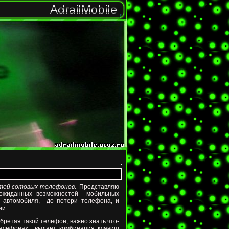
тей сотовых телефонов
.
Представляю
еожиданных возможностей мобильных
т автомобиля,
до потери телефона, и
ии.
бретая такой телефон, важно знать что-
телефонах
выдает комбинация клавиш