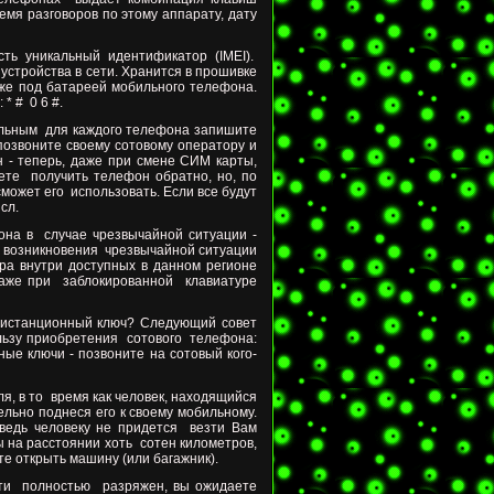
мя разговоров по этому аппарату, дату
ь уникальный идентификатор (IMEI).
устройства в сети. Хранится в прошивке
акже под батареей мобильного телефона.
 * #
0 6 #.
альным
для каждого телефона запишите
 позвоните своему сотовому оператору и
 - теперь, даже при смене СИМ карты,
ете получить телефон обратно, но, по
сможет его
использовать. Если все будут
сл.
фона в
случае чрезвычайной ситуации -
е возникновения
чрезвычайной
ситуации
ра внутри доступных в данном регионе
даже при
заблокированной
клавиатуре
истанционный ключ? Следующий совет
льзу приобретения
сотового телефона:
ные ключи - позвоните на сотовый кого-
я, в то
время как человек, находящийся
льно поднеся его к своему мобильному.
ведь человеку не придется
везти Вам
ы на расстоянии хоть
сотен километров,
е открыть машину (или багажник).
чти
полностью
разряжен, вы ожидаете