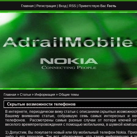
Главная
|
Регистрация
|
Вход
|
RSS
| Приветствую Вас
Гость
Главная
»
Статьи
»
Информация
»
Общие темы
Скрытые возможности телефонов
В интернете, периодически вижу статьи с описанием
скрытых возможнос
Вашему вниманию статью, собравшую семь самых интересных и н
телефонов. Рассмотрены самые разные случаи от потери ключей о
веселого времяпрепровождения с помощью мобильника, в шумной компан
1) Допустим, Вы покупаете новый или б/у мобильный телефон Nokia. Прио
либо о его прошлом. Так вот, обнаружено, что такую информацию в 