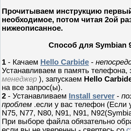
Прочитываем инструкцию первый 
необходимое, потом читая 2ой ра
нижеописанное.
Способ для Symbian 9
1
- Качаем
Hello Carbide
-
непосред
Устанавливаем в память телефона,
менеджер
), запускаем
Hello Carbid
на все запрос(ы).
2
- Устанавливаем
Install server
-
по
проблем
.если у вас телефон (Если у
N75, N77, N80, N91, N91, N92(Symbia
При выборе файла обязательно обр
если вы не уверенны - свертесь со
с