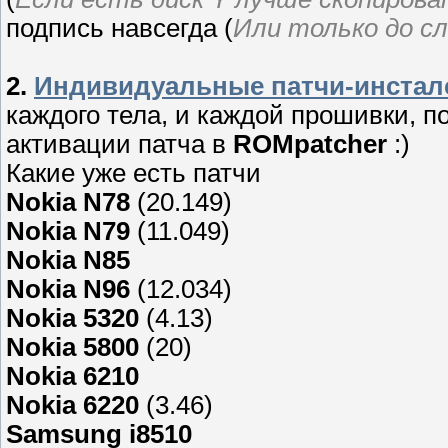
подпись навсегда (
Или только до с
2.
Индивидуальные патчи-инста
каждого тела, и каждой прошивки, п
активации патча в
ROMpatcher
:)
Какие уже есть патчи
Nokia N78
(20.149)
Nokia N79
(11.049)
Nokia N85
Nokia N96
(12.034)
Nokia 5320
(4.13)
Nokia 5800
(20)
Nokia 6210
Nokia 6220
(3.46)
Samsung i8510