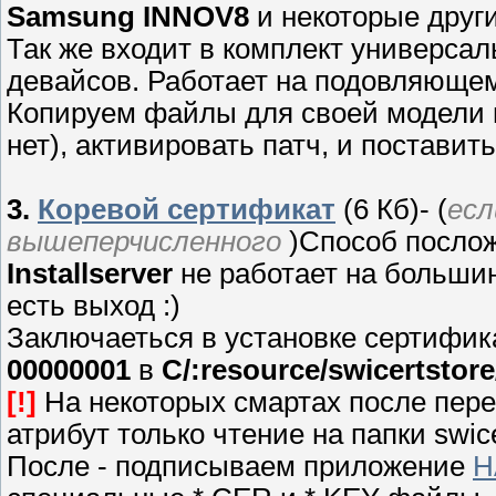
Samsung INNOV8
и некоторые другие
Так же входит в комплект универсал
девайсов. Работает на подовляюще
Копируем файлы для своей модели 
нет), активировать патч, и поставить 
3.
Коревой сертификат
(6 Кб)- (
есл
вышеперчисленного
)Способ послож
Installserver
не работает на большин
есть выход :)
Заключаеться в установке сертифик
00000001
в
C/:resource/swicertstore
[!]
На некоторых смартах после пере
атрибут только чтение на папки swic
После - подписываем приложение
Н