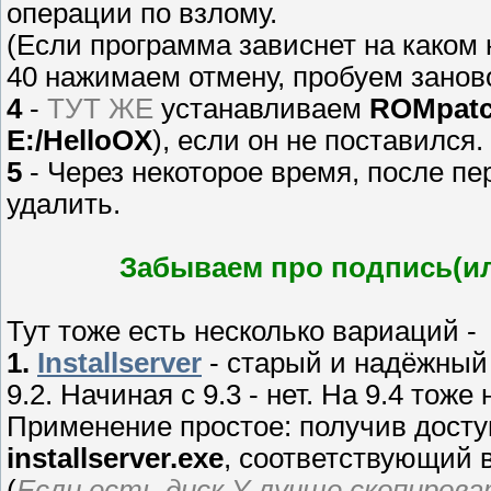
операции по взлому.
(Если программа зависнет на каком 
40 нажимаем отмену, пробуем занов
4
-
ТУТ ЖЕ
устанавливаем
ROMpatc
E:/HelloOX
), если он не поставился.
5
- Через некоторое время, после пе
удалить.
Забываем про подпись(ил
Тут тоже есть несколько вариаций -
1.
Installserver
- старый и надёжный 
9.2. Начиная с 9.3 - нет. На 9.4 тоже 
Применение простое: получив досту
installserver.exe
, соответствующий 
(
Если есть диск Y лучше скопиров