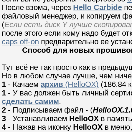
После взома, через
Hello Carbide
пе
файловый менеджер, и копируем ф
(
Если есть диск Y лучше скопироват
после этого если кому надо будет о
caps off-on
предварительно ее устан
Способ для новых прошивок S
Тут всё не так просто как в предыду
Но в любом случае лучше, чем ничег
1
- Качаем
архив
(HelloOX)
(186.84 к
1
- У вас должен быть личный сертифи
сделать самим
.
2
- Подписываем файл - (
HelloOX.1.
3
- Устанавливаем
HelloOX
в память
4
- Нажав на иконку
HelloOX
в меню,