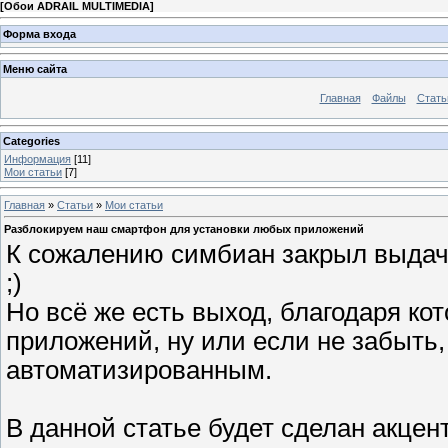
[
Обои ADRAIL MULTIMEDIA
]
Форма входа
Меню сайта
Главная
Файлы
Стать
Categories
Информация
[11]
Мои статьи
[7]
Главная
»
Статьи
»
Мои статьи
Разблокируем наш смартфон для установки любых приложений
К сожалению симбиан закрыл выдач
;)
Но всё же есть выход, благодаря к
приложений, ну или если не забыть,
автоматизированным.
В данной статье будет сделан акцент