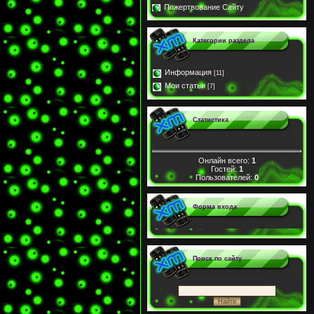
Пожертвование Сайту
Категории раздела
Информация
[11]
Мои статьи
[7]
Статистика
Онлайн всего:
1
Гостей:
1
Пользователей:
0
Форма входа
Поиск по сайту