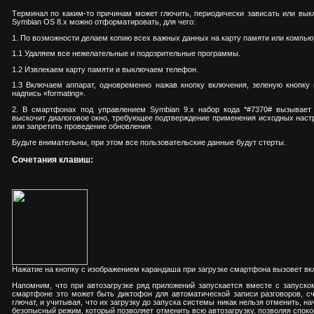
Tерминал по каким-то причинам может глючить, периодически зависать или вык
Symbian
OS 8.x можно отформатировать, для чего:
1. По возможности делаем копию всех важных данных на карту памяти или компью
1.1 Удаляем все нежелательные и подозрительные программы.
1.2 Извлекаем карту памяти и выключаем телефон.
1.3 Включаем аппарат, одновременно нажав кнопку включения, зеленую кнопку 
надпись «formating».
2. В смартфонах под управлением Symbian 9.х набор кода *#7370# вызывает 
выскочит диалоговое окно, требующее подтверждение применения исходных настр
или запретить проведение обновления.
Будьте внимательны, при этом все пользовательские данные будут стерты.
Сочетания клавиш:
Нажатие на кнопку с изображением карандаша при загрузке смартфона вызовет вк
Напомним, что при автозагрузке ряд приложений запускается вместе с запуск
смартфоне это может быть диктофон для автоматической записи разговоров, с
глючат, и учитывая, что их загрузку до запуска системы никак нельзя отменить, н
безопысный режим, который позволяет отменить всю автозагрузку, позволяя споко