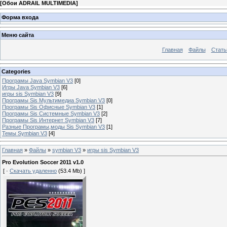
[
Обои ADRAIL MULTIMEDIA
]
Форма входа
Меню сайта
Главная
Файлы
Стать
Categories
Програмы Java Symbian V3
[0]
Игры Java Symbian V3
[6]
игры sis Symbian V3
[9]
Програмы Sis Мультимедиа Symbian V3
[0]
Програмы Sis Офисные Symbian V3
[1]
Програмы Sis Системные Symbian V3
[2]
Програмы Sis Интернет Symbian V3
[7]
Разные Програмы,моды Sis Symbian V3
[1]
Темы Symbian V3
[4]
Главная
»
Файлы
»
symbian V3
»
игры sis Symbian V3
Pro Evolution Soccer 2011 v1.0
[ ·
Скачать удаленно
(53.4 Mb) ]