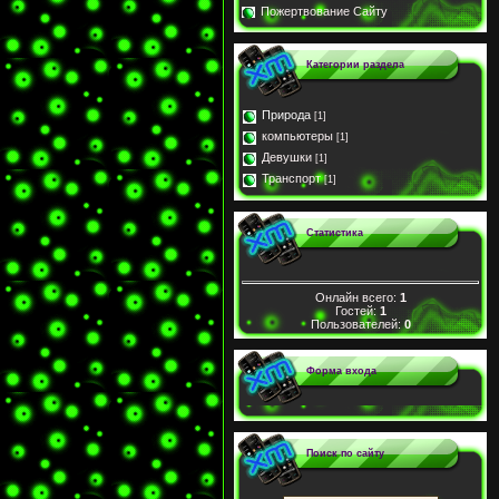
Пожертвование Сайту
Категории раздела
Природа
[1]
компьютеры
[1]
Девушки
[1]
Транспорт
[1]
Статистика
Онлайн всего:
1
Гостей:
1
Пользователей:
0
Форма входа
Поиск по сайту