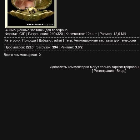
Анимационные заставки для телефона
Формат: GIF | Разрешение: 240x320 | Количество: 124 шт | Размер: 12,6 Мб
Категория
:
Природа
|
Добавил
:
adrail
|
Теги
:
Анимационные заставки для телефона
Просмотров
:
2210
|
Загрузок
:
394
|
Рейтинг
:
3.0
/
2
Всего комментариев
:
0
Добавлять комментарии могут только зарегистрированн
[
Регистрация
|
Вход
]