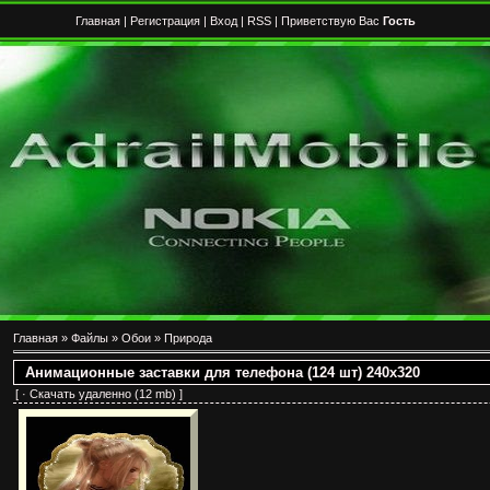
Главная
|
Регистрация
|
Вход
|
RSS
| Приветствую Вас
Гость
Главная
»
Файлы
»
Обои
»
Природа
Анимационные заставки для телефона (124 шт) 240x320
[ ·
Скачать удаленно
(12 mb) ]